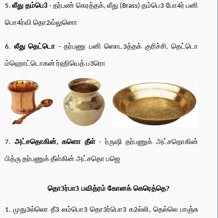
5.
லீது தம்பெ3
- தர்பண் கெரத்தக், லீது (Brass) தம்பெ3 போ4ர் பனி
பொ4ர்வி தொ2வ்லுனொ
6.
லீது தெட்டொ
- தர்பணு பனி ஸொட3த்தக் குரிச்சி. தெட்டொ
ம்ஹொட்டொகன் ர்ஹியெத் ப3ரொ
7.
அட்சதொகின், களொ தீள்
- ர்ருஷி தர்பணுக் அட்சதொகின்
பித்ரு தர்பணுக் தீள்கின் அட்சதொ பஜெ
தொ3ர்பா3 பவித்ரம் கோனக் கெரெத்தெ?
1. முது3ல்லொ தீ3 லம்பொ3 தொ3ர்பொ3 க2ல்லி, தெல்லெ பாஞ்சு