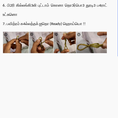
6. பி2ரி கில்லங்கி3லி புட்டாம் கொனா தொ3ர்பொ3 துரடி3 ப4ராட்
உட்சுனொ
7. பவித்ரம் க4ல்லத்தக் ஐதொ (Ready) ஹொய்யொ !!