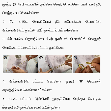
முஷ்டி (5 Fist) லம்பா3க் குட்கொ கெரி, ரொவ்வொ பனி லக3டி3,
பி3ஜ்ஜடி3, பீள் க4ல்னொ
2. பீள் க4லெ தொ3ர்பொ3 தீ3 வடொ3கன் மொன்ட்சி
கில்லங்கி3லிம் துரட்லி, பீ2ர் ஒண்டால் பீள் க4ல்னொ
3. பீள் க4லெ தொ3ர்பொ3 பி2ரி ஒண்டால் மொன்ட்சி, வெது3ர்
கொனொ கில்லங்கி3லி புட்டாம் துரட்னொ
4. கில்லங்கி3லி புட்டாம் கொனொ துரடி3
"8"
ஸொகன்
அவத்திஸொ கொனொ உட்சுனொ
5. கா2ல் புட்டாம் அங்கி3லி ஜாத்திஸொ ரெந்து3 ஸொடி3,
ம்ஹத்3தி3 ஒண்டொ சுட்டு பி2வ்ருனொ