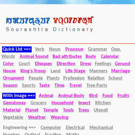
Quick List ==>
Verb
Noun
Pronoun
Grammar
Opp.
Words
Animal Sound
Bad attributes
Body
Calendar
Color
Court
Diseases
Direction
Dress
Feelings
Gerund
House
King's Troop
Land
Life Stage
Manners
Marriage
Ornament
People
Plants
Profession
Relation
School
Season
Sports
Taste
Time
Travel
Tree Parts
With Image ==>
Animal
Animal Body
Bird
Food
Fruits
Gemstones
Grocery
Household
Insect
Kitchen
Material
Planet
Temple
Tools
Trees
Utensil
Vegetable
Weather
Weaving
Engineering ==>
Computer
Electrical
Mechanical