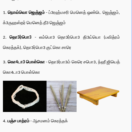
1.
நொவ்வொ ஜெஞ்ஜம்
- ப்3ரஹ்மசரி மெனெத் ஒண்டெ ஜெஞ்ஜம்,
க்3ருஹஸ்தர் மெனெத் தீ3 ஜெஞ்ஜம்
2.
தொ3ர்பொ3
- லம்பொ3 தொ3ர்பொ3 தி3ய்யொ (பவித்ரம்
கெரத்தக்), தொ3ர்பொ3 குட்கொ சாரெ
3.
கொ4டா3 பொள்கொ
- தொ3ர்பா3ம் கெரெ சபொ3, ந்ஹீ ஜியெத்
கொ4டா3 பொள்கொ
4.
பஞ்ச பாத்ரம்
- ஆசமனம் கெரத்தக்