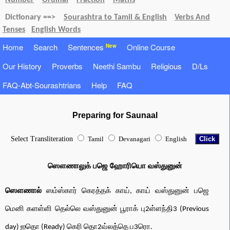
Number
Ordinal
Fraction
Maths
Dictionary ==>
Sourashtra to Tamil & English
Verbs And
Tenses
English Words
Home
Search
Sentences
Online Course
New
Our History
Proverbs
Neethi Sambu
Religious
D/Ls
FAQ-Abt-Sourashtrians
Help
FAQ
Preparing for Saunaal
Select Transliteration
Tamil
Devanagari
English
ஸௌணாலுக் பஜெ ஹோரியொ வஸ்துனுன்
ஸௌணால்
ஸம்ஸ்கார் கெரத்தக் காய், காய் வஸ்துனுன் பஜெ
மெனி களள்ளி தெல்லெ வஸ்துனுன் பூராக் பு2ள்ளந்தி3 (Previous
day) ஐதொ (Ready) கெரி தொ2வ்லத்தெ ப3ரொ.