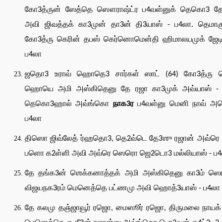
கோ3த்ருன் ஸேத்தெ ஸௌராஷ்ட்ர ப4வள்னுக் தெகொ3 தே
அவி ஜிவத்தக் கா3முன் தா3ன் தி3யாஸ் - ப4லா. தெமாக
கோ3த்ரு கெரின் தபஸ் கெர்னொமென்தி ஹிமாலயமுக் ஜேடி
ப4லா
ஜதொ3 உராவ் ஹொதெ3 சார்கள் ஸாட் (64) கோ3த்ரு க
ஹொயெ அமி அஸ்கிதெனு தே ரஜா கா3முக் அவ்யாஸ் - 
தெகொ3ஹால் அவ்ங்கொ
நாக3ர
ப4வள்னு மெனி நாவ் அவ
ப4லா
திஸொ ஜிவ்லேத் ர்ஹதொ3, தெ2வ்டெ தே3ஶு ரஜான் அவ்ரெ
பளொ க2ள்ளி அவி அவ்ரெ ஸெரொ ஜெ2டொ3 மல்லியாஸ் - ப4
தே தங்க3ன் ஶெக்கனாத்தக் அமி அஸ்கிதெனு கா3ம் ஸொட
விஜயநக3ரம் மெனெத்தெ பட்ணமு அவி ஹொத்3யாஸ் - ப4லா
தே கலமு தஞ்ஜாவூர் ரஜொ, மைஸூர் ரஜொ, திருமலை நாயக