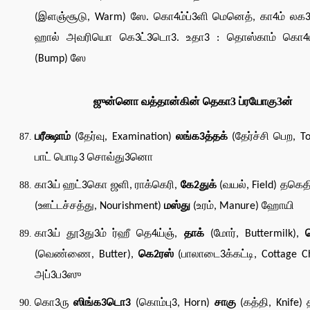
(இளஞ்சூடு, Warm) ஸே. கொ4ம்ப்3ளி மெனெத், கா4ம் லக
ஹால் அவரியொ கெ3ட்3டொ3. உதா3 : தொஸ்காம் கொ4ம்
(Bump) ஸே
ஜுன்னொ வத்தான்கின் தெகா3 ப்ரயோகு3ன்
பரீக்ஷாம்
(தேர்வு, Examination)
லங்க3த்தக்
(தேர்ச்சி பெற, To
பாட் பொடி3 சொவ்து3னொ
கா3ய் ஹட்3கொ ஜளி, ராக்கெரி,
கே2துக்
(வயல், Field) தகெ
(ஊட்டச்சத்து, Nourishment)
மஸ்து
(உரம், Manure) ஹோயி
கா3ய் தூ3து3ம் ர்ஹீ தெ4ய்ஞ்,
தாக்
(மோர், Buttermilk),
(வெண்ணை, Butter),
கெ2ரஸ்
(பாலாடை3க்கட்டி, Cottage C
அப்3ப3ஸு
கொ3ரு
ஸிங்க3டொ3
(கொம்பு3, Horn)
சாகு
(கத்தி, Knife) 