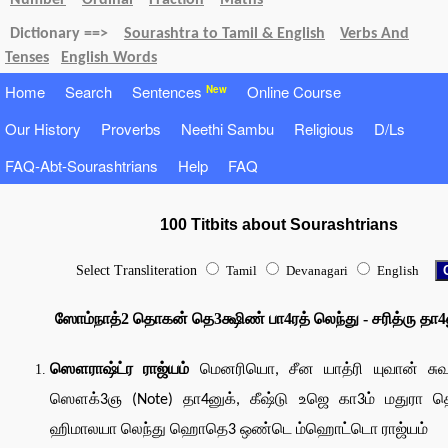
Number
Ordinal
Fraction
Maths
Dictionary ==>
Sourashtra to Tamil & English
Verbs And
Tenses
English Words
Home
Search
Sentences
Online Course
New
Our History
Proverbs
Neethi Sambu
Religious
D/Ls
FAQ-Abt-Sourashtrians
Help
FAQ
100 Titbits about Sourashtrians
Select Transliteration
Tamil
Devanagari
English
ஸோம்நாத்2 தொகன் தெ3க்ஷிண் பா4ரத் லெந்து - சரித்ரு தா4
ஸௌராஷ்ட்ர ராஜ்யம்
மெனரியொ, சீன யாத்ரி யுவான் சுவா
ஸௌக்3ஞ (Note) தா4னுக், கீஷ்டு உஜெ கா3ம் மதுரா 
ஹிமாலயா லெந்து ஹொதெ3 ஒண்டெ ம்ஹொட்டொ ராஜ்யம்