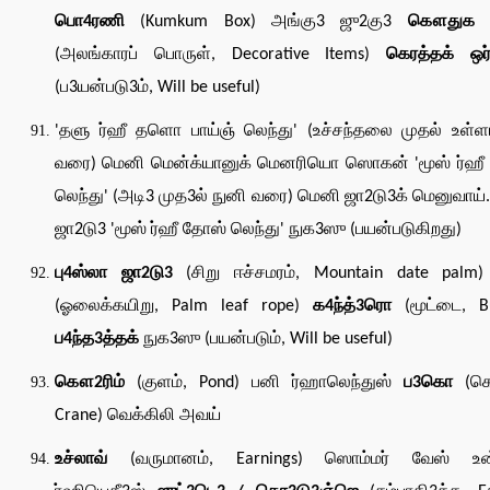
பொ4ரணி
(Kumkum Box) அங்கு3 ஜு2கு3
கௌதுக வ
(அலங்காரப் பொருள், Decorative Items)
கெரத்தக் ஒர
(ப3யன்படு3ம், Will be useful)
'தளு ர்ஹீ தளொ பாய்ஞ் லெந்து' (உச்சந்தலை முதல் உள்ள
வரை) மெனி மென்க்யானுக் மெனரியொ ஸொகன் 'மூஸ் ர்ஹீ
லெந்து' (அடி3 முத3ல் நுனி வரை) மெனி ஜா2டு3க் மெனுவாய்
ஜா2டு3 'மூஸ் ர்ஹீ தோஸ் லெந்து' நுக3ஸு (பயன்படுகிறது)
பு4ஸ்லா ஜா2டு3
(சிறு ஈச்சமரம், Mountain date palm
(ஓலைக்கயிறு, Palm leaf rope)
க4ந்த்3ரொ
(மூட்டை, Bu
ப4ந்த3த்தக்
நுக3ஸு (பயன்படும், Will be useful)
கௌ2ரிம்
(குளம், Pond) பனி ர்ஹாலெந்துஸ்
ப3கொ
(கொ
Crane) வெக்கிலி அவய்
உச்லாவ்
(வருமானம், Earnings) ஸொம்மர் வேஸ் உ