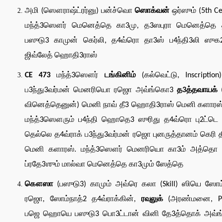
அமி (ஸௌராஷ்ட்ரர்னு) பன்ச்வொ
ஸொக்வன்
ஒர்ஸும் (5th Ce
மந்த்3ஸௌர் மெனெத்தெ கா3மு, த3ஸபுரா மெனெத்தெ 
பஸுடு3 காமுன் கெர்லி, த4வ்ரொ தா3ஸ் ப4ந்தி3லி ஸுக2
ஜிவ்லேத் ஹொதி3ராஸ்
CE 473
மந்த்3ஸௌர்
டங்கினிம்
(கல்வெட்டு, Inscription)
ப3ந்து3வர்மன் மெனரியொ ரஜொ அவ்ங்கொ3
த3த்தவாயக்
வினெத்தெனுன்) மெனி நாவ் தீ3 ஹொதி3ராஸ் மெனி களாரஸ்
மந்த்3ஸௌரும் ப4ந்தி ஹொதெ3 ஸுரிது த4வ்ரொ பு2ட்டெ 
தெல்லெ த4வ்ராக் ப3ந்து3வர்மன் ரஜொ புனருத்தானம் கெரி த
மெனி களாரஸ். மந்த்3ஸௌர் மெனரியொ கா3ம் அத்தொ 
ப்ரதே3ஶும் மால்வா மெனெத்தெ கா3மும் ஸேத்தெ
கௌஸா
(பஸுடு3) காமும் அவ்ரெ கலா (Skill) ஸியெ ஸோம
ரஜொ, ஸோம்நாத்2 த4வ்ராக்கின்,
ரவுலுக்
(அரண்மனை, Pa
பஜெ ஹொயெ பஸுடு3 பொ3ட்டான் வினி தே3த்தொக் அவ்