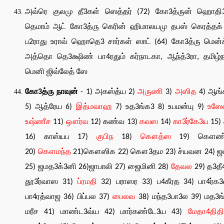
அவ்ரெ குலமு தீ3கள் ஸெத்தர் (72) கோ3த்ருன் ஹொதி3
தெமாம் ஆட் கோ3த்ரு கெரின் ஹிமாலயமு தபஸ் கெரத்தக்
ப2ராது உராவ் ஹொதெ3 சார்கள் ஸாட் (64) கோ3த்ரு மென்
அத்தொ தெ3க்ஷிண் பா4ரதும் கர்நாடகா, ஆந்த்3ரா, தமிழ்ந
மெனி ஜிவ்லேத் ஸே
கோ3த்ரு நாவுன்
- 1) அகஸ்த்ய 2)
அருணி
3)
அஸித
4) ஆங்
5) ஆத்ரேய 6)
இத்மவாஹ
7) உத3ங்க3 8) உபமன்யு 9)
உஸ
உஷ்ணீச
11)
ஔர்வ
12) கண்வ 13)
கவஸ
14)
கா3ர்கே3ய
15)
16) காஸ்யப 17)
குபிந
18)
கௌத்ஸ
19) கௌண்ட
20)
கௌமந்த
21)கௌஸிக 22) கௌ3தம 23) ச்யவன 24) 
25) ஜமத3க்3னி 26)ஜாபாலி 27) ஜைமினி 28)
தேவல
29) த3தீ
தூ3ர்வாஸ 31)
ப்ரமதி
32) பராஸர 33) ப4கீரத 34) பா4ர்க
பா4ரத்வாஜ 36) பிப்பல 37)
பைலவ
38) மந்த3பா3ல 39) மத3ங
மரீச 41) மாண்ட3வ்ய 42) மார்கண்டே3ய 43)
மேதா4திதி