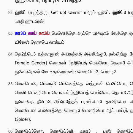
(இறுக்கமாக, Tightly) உட்சி ப4ந்தி3
ஹூட்
(எழுந்திரு, Get up) ஸொளபா2ரும் ஹூட்.
ஹூட்3
(பற
பக்ஷி ஹுட3ரஸ்
கா3ய்
காய்
கா2ய்
மெனெத்தெ அவ்ரெ பா4ஷாம் ஸேத்தெ 
விஸேஶ் ஹொயெ வாக்யம்
தெ2வ்டெ3 வத்தானுன் அய்கத்தக் அல்லிங்கு3, தல்லிங்கு (
Female Gender) ஸொகன் ர்ஹியெத் மெல்லொ, தெகா3 அர்
து3ஸுரெகன் ஸே. உதா3ஹரண் : மௌடொ3, மௌடி3
மௌடொ3, மௌடி3 மெனெத்தெ வத்தான் பெ3ட்கொ, பெ
மெனி மெனரியொ ஸொகன் ர்ஹியெத் மெல்லொ, தெகா3 அர்
து3ஸுரெ. நீடொ3 அப்3ப3த்தக் பரண்டொ3 தக3ரியொ
மௌடொ3 மெனெத்தெ. மௌடி3 மெனரியொ ஆட் பாய்ஞ் ஹப
(Spider).
கொ4ம்ப்3ளொ, கொ4ம்ப்3ளி. உதா3 : பனி கொ4ம்