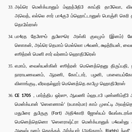
அவ்ரெ மென்க்யானும் ம்ஹத்3தி3 காய்தி தா3வொ, வி
அவெத், எல்லெ சார் பா4கு3 ம்ஹொட்டானுஸ் பொஞ்சி கெரி தி
தொ2வ்ராஸ்
பா4ரத தே3ஶும் து3ஸுரெ அஸ்கி குலமும் (இனம்) ஸ
ஸொகன், அவ்ரெ தெமாம் மெல்லொ ப4வண், க்ஷத்ரியன், வைஸ
ஸூத்ரன் மெனி சார் வர்ணம் ஹொதி3ரெஸ்
எமாம், வைஸ்யன்கின் ஸூத்ரன் மெனெத்தெனு திருப்பதி, 
நாராயணவனம், ஆரணி, கோட்டார், பழனி, பாளையம்கோ
விளாங்குடி, வீரவநல்லூர் மெனெத்தெ கா3மு ஹொதி3ராஸ்
CE 1705
, பார்த்திப ஒர்ஸு, ஆவணி ம்ஹடா3 புண்ணிம்தீ3
மென்க்யான் 'ஸௌணால்' (உபாகர்மா) காம் முஸட்டி அவத்த
மது3ரை து3ருகு (Fort) அதி4காரி ஜோஸ்யம் வேங்கடரங்க
மெனெத்தெனொ 'ஸௌராஷ்ட்ரா மென்க்யானுக் ப4வள்னு 
அனுஷ்டானம் கெரத்தக் அர்க்யார் (அதிகாரம், Rights) ந்ஹீ