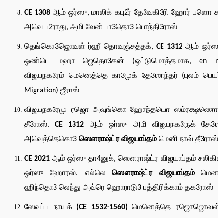
CE 1308
ஆம் ஒர்ஸு, மாலிக் கபு2ர் தே3வகி3ரி ஹோர் பளொ 
அவெ ப2ராது, அமி வேன் பா3தொ3 பொந்தி3ராஸ்
தெங்கொ3ஜொவள் ர்ஹீ தொவுஞ்சத்தக்,
CE 1312
ஆம் ஒர்ஸ
ஒண்டெ மஹா ஜெதொ3கன் (ஒட்டுமொத்தமாக, en m
விஜயநக3ரம் மெனெத்தெ கா3முக் தே3ஶாந்தர் (புலம் பெயர
Migration) ஜீராஸ்
விஜயநக3ரமு ரஜொ அவுங்கொ ஹோந்தயொ ஸம்ரக்ஷணொ
தீ3ராஸ்.
CE 1312
ஆம் ஒர்ஸு அமி விஜயநக3ருக் தே3ஶா
அவெத்தெகொ3
ஸௌராஷ்ட்ர விஜயாப்தம்
மெனி நாவ் தீ3ராஸ்
CE 2021
ஆம் ஒர்ஸு தா4னுக், ஸௌராஷ்ட்ர விஜயாப்தம் சலிக
ஒர்ஸு ஹோரஸ். எல்லெ
ஸௌராஷ்ட்ர விஜயாப்தம்
மென
ஹிந்தொ3 லெந்து அவ்ரெ ஹொராடு3 பத்திரிக்காம் தக3ராஸ்
ஸேவப்ப நாயக்
(CE 1532-1560)
மெனெத்தெ ரஜொஜொவள் 