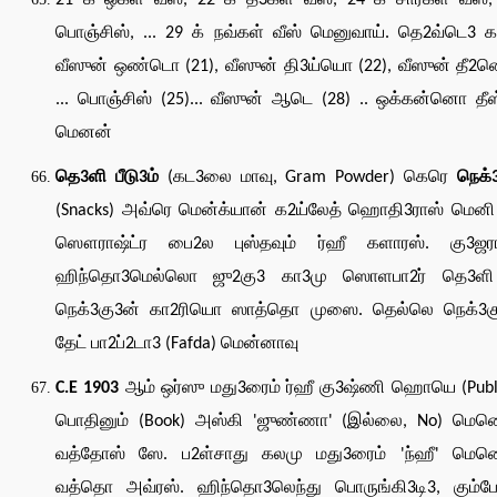
21 க் ஒகள் வீஸ், 22 க் தீ3கள் வீஸ், 24 க் சார்கள் வீஸ்,
பொஞ்சிஸ், ... 29 க் நவ்கள் வீஸ் மெனுவாய். தெ2வ்டெ3 க
வீஸுன் ஒண்டொ (21), வீஸுன் தி3ய்யொ (22), வீஸுன் தீ2ன
... பொஞ்சிஸ் (25)... வீஸுன் ஆடெ (28) .. ஒக்கன்னொ தீஸ
மெனன்
தெ3ளி பீடு3ம்
(கட3லை மாவு, Gram Powder) கெரெ
நெக்
(Snacks) அவ்ரெ மென்க்யான் க2ய்லேத் ஹொதி3ராஸ் மெனி
ஸௌராஷ்ட்ர பை2ல புஸ்தவும் ர்ஹீ களாரஸ். கு3ஜராத
ஹிந்தொ3மெல்லொ ஜு2கு3 கா3மு ஸொளபா2ர் தெ3ளி 
நெக்3கு3ன் கா2ரியொ ஸாத்தொ முஸை. தெல்லெ நெக்3கு
தேட் பா2ப்2டா3 (Fafda) மென்னாவு
C.E 1903
ஆம் ஒர்ஸு மது3ரைம் ர்ஹீ கு3ஷ்ணி ஹொயெ (Publ
பொதினும் (Book) அஸ்கி 'ஜுண்ணா' (இல்லை, No) மென
வத்தோஸ் ஸே. ப2ள்சாது கலமு மது3ரைம் 'ந்ஹீ' மென
வத்தொ அவ்ரஸ். ஹிந்தொ3லெந்து பொருங்கி3டி3, கும்ப