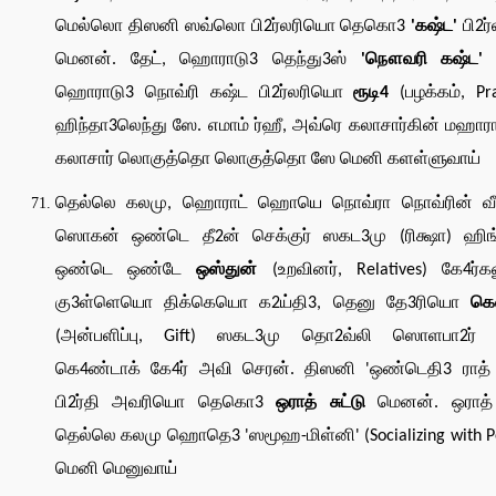
மெல்லொ திஸனி ஸவ்லொ பி2ர்லரியொ தெகொ3
'கஷ்ட'
பி2ர
மெனன். தேட், ஹொராடு3 தெந்து3ஸ்
'நௌவரி கஷ்ட'
ஹொராடு3 நொவ்ரி கஷ்ட பி2ர்லரியொ
ரூடி4
(பழக்கம், Pra
ஹிந்தா3லெந்து ஸே. எமாம் ர்ஹீ, அவ்ரெ கலாசார்கின் மஹாரா
கலாசார் லொகுத்தொ லொகுத்தொ ஸே மெனி களள்ளுவாய்
தெல்லெ கலமு, ஹொராட் ஹொயெ நொவ்ரா நொவ்ரின் வ
ஸொகன் ஒண்டெ தீ2ன் செக்குர் ஸகட3மு (ரிக்ஷா) ஹிங்
ஒண்டெ ஒண்டே
ஒஸ்துன்
(உறவினர், Relatives) கே4ர்க
கு3ள்ளெயொ திக்கெயொ க2ய்தி3, தெனு தே3ரியொ
கெ
(அன்பளிப்பு, Gift) ஸகட3மு தொ2வ்லி ஸொளபா2ர் ப
கெ4ண்டாக் கே4ர் அவி செரன். திஸனி 'ஒண்டெதி3 ராத் ச
பி2ர்தி அவரியொ தெகொ3
ஒராத் சுட்டு
மெனன். ஒராத் ச
தெல்லெ கலமு ஹொதெ3 'ஸமூஹ-மிள்னி' (Socializing with P
மெனி மெனுவாய்