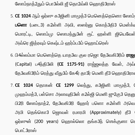
ஸோம்நாத்2தும் பொ3ல்லி ஜீ தொ2வ்லி ஹொதி3ராஸ்
CE 1024
ஆம் ஒர்ஸு க3ஜினி மாமூத்3 மெனெத்தெனொ ஸோம்ந
பளொ
(படை3) க2ள்ளி அவி, ஸஸர்னு கொத்3தி3 மென்க்ய
மொரட்டி, ஸொம்மு ஸொமந்து3ன் ரூட் ஹள்ளி ஜியெவேள்
அவ்ரெ ஜித்ரவும் கெஷ்டம் ஹர்ம்ப3ம் ஹொய்ரெஸ்
பி4ல்லம்மா மெனெத்தெ யாத3வ குல ரஜொ தே3வகி3ரிம்
ராஜ
(Capital) ப4ந்தி3லி
(CE 1175-91)
ராஜ்ஜலத்த வேள், அவ
தே3வகி3ரிம் ரெத்து வீது3ம் கே4ர் தா3ர் மெனி தீ3 ஹொதி3ரா
CE 1024
தொகன்
CE 1299
லெந்து, க3ஜினி மாமூத்3, 
முஹம்மத்3, பள்சொ அலாவுதி3ன் க2ல்ஜி மெனி ஜு2கு3 தெனு 
பி2ரி ஸோம்நாத்2, தே3வகி3ரி ஹோர் பளொ க2ள்ளி அவெ
அமி தெங்கொ3 ஜொவள் ரமாரமி (Approximately) தீ3
ஒர்ஸுன் (200 years) ஹொல்லொ தங்க3ந் ஶெக்குனா கெ
பொட்3ராஸ்