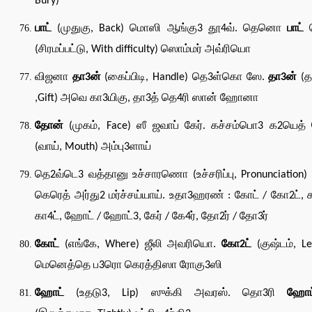
Bury)
பாட்
(முதுகு, Back) மொஸி ஆங்கு3 தூ4வ். தெனொ
பாட்
ப
(சிரமப்பட்டு, With difficulty) ஸொம்மர் அவ்ரியொ
விஜனா
தா3ன்
(கைப்பிடி, Handle) தெ3ள்கொ ஸே.
தா3ன்
(த
,Gift) அவெ கா3யிகு, தா3த் தெ4ரி ஸான் ஹோனா
தோன்
(முகம், Face) ஸீ ஜவாப் கேர். கச்சம்பொ3 க2யெத்
(வாய், Mouth) அம்பு3ளாய்
தெ2வ்டெ3 வத்தானு உச்சாரணொ (உச்சரிப்பு, Pronunciation) ம
கெரெத் அர்து2 மர்ச்சய்யாய். உதா3ஹரண் : கோட் / கோ2ட், க
கா4ட், ஹோட் / ஹோட்3, கேர் / கே4ர், தோ2ர் / தோ3ர்
கோட்
(எங்கே, Where) ஜீலி அவரியொ.
கோ2ட்
(குஷ்டம், Le
மெனெத்தெ ப3ரொ கெரத்திஸா ரோகு3ஸி
ஹோட்
(உதடு3, Lip) ஸுக்கி அவரஸ். தொ3ரி
ஹோட