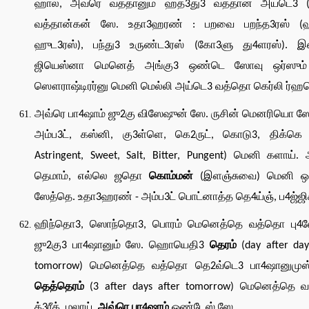
ஹால், அவ்ரெ வத்தானும் ஹத்3து3 வத்தான் அய்டெ3 (த
வத்தான்கன் ஸே. உதா3ஹரண் : பறவை பறந்த3ரஸ் (
ஹுட3ரஸ்), பந்து3 உருண்ட3ரஸ் (கோ3ளு து4ளரஸ்). இ
ஜியெஸ்னா மெனெத் அங்கு3 ஒண்டெ ஸோவு ஒர்ஸும
ஸௌராஷ்டிரர்னு மெனி மெல்லி அய்டெ3 வத்தொ கெர்லி ர்ஹவ
அவ்ரெ பா4ஷாம் ஜு2கு விஸேஷுன் ஸே. ருசின் மெனரியொ
அம்ப3ட், கஸ்னி, கு3ள்ளெ, கெ2ருட், கொடு3, திக்கெ (
Astringent, Sweet, Salt, Bitter, Pungent) மெனி களாய்.
தெமாம், எல்லெ ஜதொ
கொம்மன்
(இளஞ்சுவை) மெனி 
ஸேத்தெ. உதா3ஹரண் - அம்ப3ட் பொட்னாத்த தெ4ய்ஞ், ப4ஜ்ஜிச
ஹிந்தொ3, ஸொந்தொ3, பொரம் மெனெத்தெ வத்தொ பு4ல
ஜு2கு3 பா4ஷானும் ஸே. ஹொயெதி3
தெரம்
(day after day
tomorrow) மெனெத்தெ வத்தொ தெ2வ்டெ3 பா4ஷானுமுஸ
தெத்தெரம்
(3 after days after tomorrow) மெனெத்தெ 
க்3ரீக், மலாய்,
அவ்ரெ பா4ஷாம்
ஒண்டேஸ் ஸே