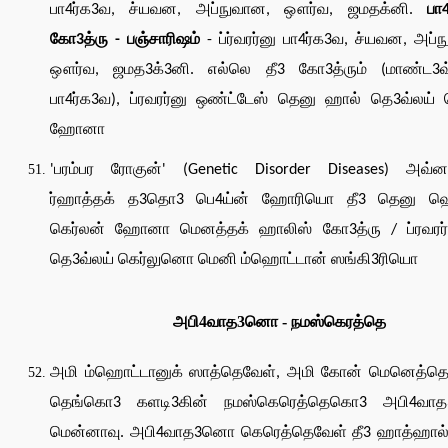
பா4ர்க3வ, ச்யவன, அப்நுவான, ஔர்வ, ஜமதக்னி.
பா
கோ3த்ரு - பஞ்சாரிஷம்
- ப்ர்வரர்னு பா4ர்க3வ, ச்யவன, அப்
ஔர்வ, ஜமத3க்3னி. எல்லெ தீ3 கோ3த்ரும் (மாண்ட3
பா4ர்க3வ), ப்ரவரர்னு ஒண்ட்டேஸ் தெனு ஹால் தெ3வ்லய்
ஹோனா
'பரம்பர ரோகுன்' (Genetic Disorder Diseases) அவ்னா
ர்ஹாத்தக் த3தொ3 பெ4ய்ன் ஹோரியொ தீ3 தெனு ஹ
கெர்லன் ஹோனா மெனத்தக் ஹாலிஸ் கோ3த்ரு / ப்ரவரர்
தெ3வ்லய் கெர்லுனொ மெனி ம்ஹொட்டான் ஸங்கி3ரியொ
அபி4வாத3னொ - நமஸ்கெரத்தெ
அமி ம்ஹொட்டானுக் ஸாத்தெவேள், அமி கோன் மெனெத்தெ
தெங்கொ3 களடி3கின் நமஸ்கெரெத்தெகொ3 அபி4வ
மென்னாவு. அபி4வாத3னொ கெரெத்தெவேள் தீ3 ஹாத்ஹால்