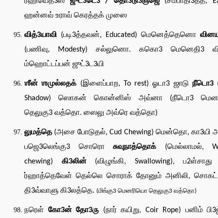
ர்ஹியெதீ3ஸ்
ஜுட்3டெ3 / தொ3டு3ஞ்ஜெ
(சம்பாதி3த்த, E
ஹன்னவ் உராவ் கெரத்தக் முஸை
வித்3யாவி
(படி3த்தவன், Educated) மெனெத்தெனொ
வினய
(பணிவு, Modesty) சல்லுனொ. ககொ3 மெனெதி3 வ
ம்ஹொட்டப்பன் ஜுட்3ட3யி
ஶீன் ஶமுல்லதக்
(இளைப்பாற, To rest) ஓடா3 ஜாடு
நீடொ3
(
Shadow) ஸொகன் கொன்னிஸ் அவ்னா (நீடொ3 மென
தெலுகு3 வத்தொ. ஸைலு அவ்ரெ வத்தொ)
லுமத்தெ
(அசை போடுதல், Cud Chewing) மென்தொ, கா3யி அ
பஜெ3லெங்கு3 சொரொ
சுவுநாத்தொக்
(மெல்லாமல், Wi
chewing)
கி3லின்
(விழுங்கி, Swallowing), ப2ள்சாத
ர்ஹாத்தெவேள் தெல்லெ சொராக் தோனும் அனிலி, சொகட்3
தி3வ்வாளு கி3லத்தெ.
(மிங்கு3 மெனரியொ தெலுகு3 வத்தொ)
நரெள்
கோ3ன் தோ3ரு
(நார் கயிறு, Coir Rope) பனிம் பி3