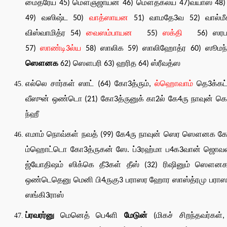
மைத்ரேய 45) மௌஞ்ஜாயன 46) மௌத்கல்ய 47)வ்யாஸ 48
49) வஸிஷ்ட 50)
வாத்ஸாயன
51) வாமதே3வ 52) வால்மீ
விஸ்வாமித்ர 54)
வைஸம்பாயன
55)
ஸக்தி
56) ஸரப4
57)
ஸாண்டி3ல்ய
58) ஸாலிக 59) ஸாலிஹோத்ர 60) ஸூமந்
ஸௌனக
62) ஸௌபரி 63) ஹரித 64) ஸ்ரீவத்ஸ
எல்லெ சார்கள் ஸாட் (64) கோ3த்ரும்,
ல்ஹொவாம்
தெ3க்கட
வீஸுன் ஒண்டொ (21) கோ3த்ருனுக் கா2ல் கே4ரு நாவுன் 
ந்ஹீ
எமாம் நொவ்கள் நவத் (99) கே4ரு நாவுன் ஸெர ஸௌனக கோ
ம்ஹொட்டொ கோ3த்ருகன் ஸே. ப்3ரஹ்மா ப4க3வான் ஜொவள்
ஜ்யோதிஷம் ஸிக்கெ தீ3கள் தீஸ் (32) ரிஷினும் ஸௌனக
ஒண்டெதெனு மெனி பி4ருகு3 பராஸர ஹோர ஸாஸ்த்ரமு பராஸர
ஸங்கி3ராஸ்
ப்ரவரர்னு
மெனெத் பெ4ளி
மேடுன்
(மிகச் சிறந்தவர்கள்