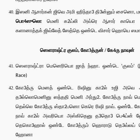
இஸனி ஆசார்கன் ஜிவெ அமி ஹிந்தா3 தி3ன்னும் சைனொ, மா
பொ4ஸுலொ
மெனி க2ய்லி அவ்ரெ ஆசார் காயொ 
களானாத்தக் ஜிவ்லேத் ஸேத்தெ ஒண்டெ விசார் ஹொயெ ஸமா
ஸௌராஷ்ட்ர குலம், கோ3த்ருன் / கே4ரு நாவுன்
ஸௌராஷ்ட்ரா மெனெரியொ ஜாத் ந்ஹா. ஒண்டெ 'குலம்' (
Race)
கோ3த்ரு மெனத் ஒண்டெ ரிஷினு கா2ல் உஜி அவெ 
த3ல்லொமெனினு ஸந்ததி மெனி அர்து2. கோ3த்ரு நாவ் ம
தெல்லெ கோ3த்ரு ஸ்தா2பனொ கெரெ ரிஷி நாவ். ஒண்டே கோ
நாவ் கா2ல் அவரியொ அஸ்கிதெனு த3தொ3 பெ4ய்ன் 
தெகொ3ஹால் ஒண்டே கோ3த்ரும் ஹொராடு தெ3வ்லய் 
ஹோனா