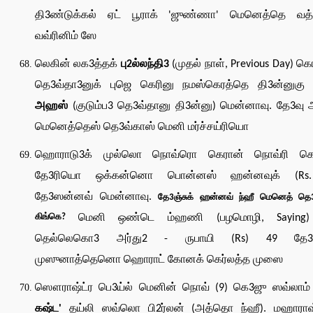
தி3ண்டுக்கல் ஏட் பூராக் 'ஜுண்ணா' மெனெத்தெ வத
வவ்ரினிம் ஸே
லெகின் லக3த்தக்
பு2ல்லந்தி3
(முதல் நாள், Previous Day) க
தெ3வ்தா3னுக் புஜெ கெரினு நமஸ்கெரத்தெ தி3ன்னுக
அஹஸ்
(குடும்ப3 தெ3வ்தானு தி3ன்னு) மென்னாவு. தே3வ
மெனெத்தெஸ் தெ3வ்காஸ் மெனி மர்ச்சய்ரியொ
ஹொராடு3க் முல்லொ நொவ்ரொ கெரான் நொவ்ரி கெர
தே3ரியொ ஒக்கன்னொ பொன்னஸ் ஹன்னவுக் (Rs.
தே3ஸன்னவ் மென்னாவு.
தே3ஞ்சுக் ஹன்னவ் ந்ஹீ மெனெத் தெ3
கிங்கெ?
மெனி ஒண்டெ ம்ஹணி (பழமொழி, Saying)
தெல்லெகொ3 அர்து2 - ருபாயி (Rs) 49 தே3
முஸுனாத்தெனொ ஹொராட் கோனக் கெர்லத்த முஸை
ஸௌராஷ்ட்ர பெ3ய்ல் மெனின் நொவ் (9) கெ3ஜு ஸவ்லாம
கஷ்ட'
தய்லி ஸவ்லொ பி2ர்லன் (அத்தொ ந்ஹீ). மஹாராஷ்ட