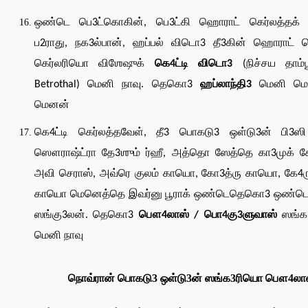
ஒண்டெ பெ3ட்கொகின், பெ3ட்கி ஹொராட் கெர்லத்தக் 
ப2ராது, நக3ல்பான், ஹப்பல் விடொ3 தீ3கின் ஹொராட் கெ
கெர்லரியொ விஶேஷுக்
கெ4ட்டி விடொ3
(நிச்சய தாம்ப
Betrothal) மெனி நாவு. தெகொ3
ஹப்லாந்தி3
மெனி மெ
மெனன்
கெ4ட்டி கெர்லத்தவேள், தீ3 பொகடு3 ஒள்டு3ன் பி3ஸ
ஸௌராஷ்ட்ரா தே3ஶும் ர்ஹீ, அத்தொ ஸேத்தெ கா3முக் 
அவி செராஸ், அவ்ரெ குலம் காயொ, கோ3த்ரு காயொ, கே4ரு
காயொ மெனெத்தெ இவர்னு பூராக் ஒண்டெதெகொ3 ஒண்ட
ஸங்கு3லன். தெகொ3
பௌ4லாஸ் / பொ4கு3ளுவாஸ்
ஸங்க
மெனி நாவு
நொவ்ரான் பொகடு3 ஒள்டு3ன் ஸங்க3ரியொ பௌ4லா