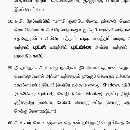
விதம்கன் ர்ஹாய். தெகொ3ஹால், கு3ஜராத்தி பா4ஷா அவ
இவர் பொட்3னா
அமி, தே3வகி3ரிம் ரமாரமி ஒண்டெ ஸோவு ஒர்ஸுன் ஹ
ஹொதெ3ஹால் அவ்ரெ வத்தானும் ஜு2கு3 மராத்தி வத்தான
உதா3ஹரண் : அவ்ரெ வத்தாம்
வளு
, மராத்திம்
வாளு
, 
வத்தாம்
பு3ட்னி
மராத்திம்
பு3ட்விணே
அவ்ரெ வத்தாம
மராத்திம்
கா3ட்
தீ தா4னுக், அமி விஜயநக3ரும் தீ3 ஸோவு ஒர்ஸுன் ஹ
ஹொதெ3ஹால் அவ்ரெ வத்தானும் ஜு2கு3 தெலுகு3 வத்தான
உதா3ஹரண் : நீடொ3 (அவ்ரெ வத்தாம் ஸைலு, Shadow), உட
(சிக்3லொ, Squirrel), கோதி (கீஸு, Monkey), கு3ம்பு (ஜ
குந்தெ3லு (ஸஸொ, Rabbit), கொ3ரு சுட்டு (கோ3ரு தெல
நெக்கு ஸௌராஷ்ட்ரா)
அமி சார் ஸோவு ஒர்ஸுன் தொகன் தமிழ்நாடு3ம் ஜிவ்லேத் 