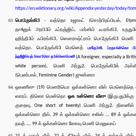
https://en.wiktionary.org/wiki/Appendix:yesterday/today/to
பொ2ருங்கி3
- வத்தொ உஜாவட் (சொற்பிறப்பியல், Etymo
தா4னுக் அரபி3ம் ஃப்ரஞ்ஜிய், பார்ஸிம் ஃபரங்கி3, உருது3ம
ஹிந்தி3ம் ஃபிரங்கி3, ஸௌராஷ்ட்ராம் பொ2ருங்கி3 மென
வத்தொ. பொ2ருங்கி3 மெனெத்
பரதே3ஶி, ப்ரதா4ன்கொ பி3ர
ந்ஹீஜியெத் கொ3ரொ த3ல்லொமெனி
(A foreigner, especially a Briti
white person), மெனி அர்து2. பொ2ருங்கி3க் அள்ளி
(பெண்பால், Feminine Gender) ஜுண்ணா
ஒகணீஸு (19) மெனரியொ ஒக்கன்னொ வீஸ் மெனெத்தெ 
ஸாரம். திஸொ மென்தொ
ஒக உன்னொ வீஸு
(இருபது3க்கு
குறைவு, One short of twenty) மெனி அர்து2. திஸனீஸ்
ஒக்கன்னொ தீஸ், 39 க் ஒக்கன்னொ சலிஸ் ... 89 க் ஒக்
நவத் .... 99 க் ஒக்கன்னொ ஸோவு மெனி மெனுவாய்