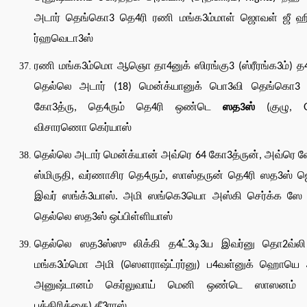
அடார் தெங்கொ3 தெ4ரி ரணி மங்க3ம்மாள் ஜொவள் ஜீ ஹிப
ர்ஹவெடா3ஸ்
ரணி மங்க3ம்மொ ஆஞொ தா4னுக் ஸிரங்கு3 (ஸ்ரீரங்க3ம்) த4
தெல்லெ அடார் (18) மென்க்யானுக் பொ3வி தெங்கொ3 க
கோ3த்ரு, தெ4ரும் தெ4ரி ஒண்டெ
ஸத3ஸ்
(குழு, G
விசாரணொ கெர்யாஸ்
தெல்லெ அடார் மென்க்யான் அவ்ரெ 64 கோ3த்ருன், அவ்ரெ வ
ஸ்மிருதி, வர்ணாசிர தெ4ரும், ஸாஸ்தருன் தெ4ரி ஸத3ஸ்
இவர் ஸங்க்3யாஸ். அமி ஸங்கெ3யொ அஸ்கி செர்க்க ஸே
தெல்லெ ஸத3ஸ் ஒப்பிள்ளியாஸ்
தெல்லெ ஸத3ஸ்ஸு லிக்கி த4ட்3டி3ய இவர்னு தொ2வ்ல
மங்க3ம்மொ அமி (ஸௌராஷ்ட்ரர்னு) ப4வள்னுக் ஹொயெ 
அனுஷ்டானம் கெர்லுவாய் மெனி ஒண்டெ ஸாஸனம்
பத்திரிக்கை) தீ3ராஸ்