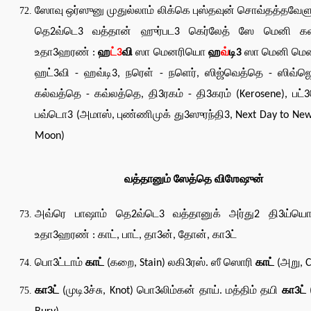
ஸோவு ஒர்ஸுனு முதுல்லாம் லிக்கெ புஸ்தவுன் சொவ்தத்தவேள
தெ2வ்டெ3 வத்தான் ஹுர்பட3 கெர்லேத் ஸே மெனி கள
உதா3ஹரண் :
ஹ
ட்3
வி
ஸா மெனரியொ
ஹ
வ்
டி3
ஸா மெனி மென
ஹட்3வி - ஹவ்டி3, நரெள் - நளெர், ஸிஜ்வெத்தெ - ஸிவ்ஜ
கல்வத்தெ - கவ்லத்தெ, தி3ரகம் - தி3கரம் (Kerosene), பட
பவ்டொ3 (அமாஸ், புண்ணிமுக் து3ஸுரந்தி3, Next Day to New 
Moon)
வத்தானும் ஸேத்தெ விஶேஷுன்
அவ்ரெ பாஷாம் தெ2வ்டெ3 வத்தானுக் அர்து2 தி3ய்ய
உதா3ஹரண் : காட், பாட், தா3ன், தோன், கா3ட்
பொ3ட்டாம்
காட்
(கறை, Stain) லகி3ரஸ். ஸீ ஸொரி
காட்
(அறு, C
கா3ட்
(முடி3ச்சு, Knot) பொ3லிம்கன் தாய். மத்திம் தயி
கா3ட்