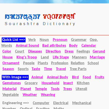
Quick List ==>
Verb
Noun
Pronoun
Grammar
Opp.
Words
Animal Sound
Bad attributes
Body
Calendar
Color
Court
Diseases
Direction
Dress
Feelings
Gerund
House
King's Troop
Land
Life Stage
Manners
Marriage
Ornament
People
Plants
Profession
Relation
School
Season
Sports
Taste
Time
Travel
Tree Parts
With Image ==>
Animal
Animal Body
Bird
Food
Fruits
Gemstones
Grocery
Household
Insect
Kitchen
Material
Planet
Temple
Tools
Trees
Utensil
Vegetable
Weather
Weaving
Engineering ==>
Computer
Electrical
Mechanical