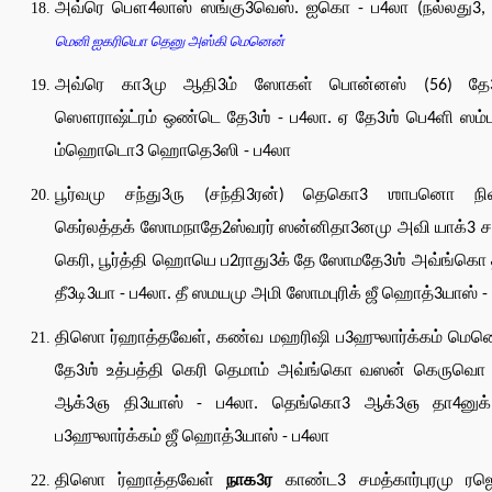
அவ்ரெ பௌ4லாஸ் ஸங்கு3வெஸ். ஐகொ - ப4லா (நல்லது3, 
மெனி ஐகரியொ தெனு அஸ்கி மெனென்
அவ்ரெ கா3மு ஆதி3ம் ஸோகள் பொன்னஸ் (56) தே
ஸௌராஷ்ட்ரம் ஒண்டெ தே3ஶ் - ப4லா. ஏ தே3ஶ் பெ4ளி ஸம்
ம்ஹொடொ3 ஹொதெ3ஸி - ப4லா
பூர்வமு சந்து3ரு (சந்தி3ரன்) தெகொ3 ஶாபனொ நிவர
கெர்லத்தக் ஸோமநாதே2ஸ்வரர் ஸன்னிதா3னமு அவி யாக்3 
கெரி, பூர்த்தி ஹொயெ ப2ராது3க் தே ஸோமதே3ஶ் அவ்ங்கொ
தீ3டி3யா - ப4லா. தீ ஸமயமு அமி ஸோமபுரிக் ஜீ ஹொத்3யாஸ் -
திஸொ ர்ஹாத்தவேள், கண்வ மஹரிஷி ப3ஹுலார்க்கம் மென
தே3ஶ் உத்பத்தி கெரி தெமாம் அவ்ங்கொ வஸன் கெருவொ
ஆக்3ஞ தி3யாஸ் - ப4லா. தெங்கொ3 ஆக்3ஞ தா4னுக
ப3ஹுலார்க்கம் ஜீ ஹொத்3யாஸ் - ப4லா
திஸொ ர்ஹாத்தவேள்
நாக3ர
காண்ட3 சமத்கார்புரமு ர