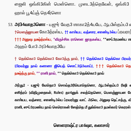
ஜைலி ஒங்கி3கின் மென்னொ. முஸட3த்தெவேள், ஒங்கி3
ஹால் பூ4ய்ஞ் தெ4ர்னொ
அபி4வாத3னொ
- யஜுர் வேத3 ஶாகா2த்4யயே, ஆப3ஸ்தம்ப3 
கோ3த்ரஸ்ய,
ப்ரவரா
†மௌஞ்ஜாயன
†† காஶ்யப, வத்ஸார, ஸாண்டி3ல்ய
†††அனுஷ நக்ஷ்த்ரஸ்ய,
*விருச்சிக ராஸௌ ஜாதகஸ்ய,
**ஸுப்3ரமண்ய ஶ
அஹம் போ3 அபி4வாத3யே
† தெங்கொ3 தெங்கொ3 கோ3த்ரு நாவ்,
†† தெங்கொ3 தெங்கொ பிரவர்ன
(பிரவர்னு நாவ் களானா ஜியெத் ஸொட்3டு3வாய்),
††† தெங்கொ3 தெ
நக்ஷ்த்ரு நாவ்,
** ராஸி நாவ்,
** தெங்கொ3 தெங்கொ3 நாவ்
அர்து2 - யஜுர் வேதொ3 சொவ்த3ரியொதெனொ, ஆப3ஸ்தம்ப3 ரிஷி 
ஸூத்ரம் (விதிமுறைகள், Rules) தா4னுக் சலத்தெனொ, மௌஞ்ஜாயன கோ
காஶ்யப, வத்ஸார, ஸாண்டி3ல்ய ப்ரவரர்னு வாட் அவெ, அனுஷ நெட்சத்ரு, வி
ராஸி, ஸுப்3ரமண்ய நாவ் கெரொகன் ஸேத்தெ மீ துங்கொ3 நமஸ்கார் கெரரஸ்
ஸௌராஷ்ட்ர பா4ஷா, கலாசார்