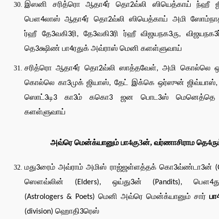
இஸனி சரித்ரொ ஆதா4ர் தொ2வ்லி ஸியெத்காய் ந்ஹீ ஜ
பௌ4லாஸ் ஆதா4ர் தொ2வ்லி ஸியெத்காய் அமி ஸோம்நாத்
ர்ஹீ தே3வகி3ரி, தே3வகி3ரி ர்ஹீ விஜயநக3ரு, விஜயநக3ர
தெ3க்ஷிண் பா4ரதுக் அவ்ராஸ் மெனி களள்ளுவாய்
சரித்ரொ ஆதா4ர் தொ2வ்லி ஸாத்தவேள், அமி கொல்லெ ஒர
கொல்லெ கா3முக் ஜியாஸ், தேட் இக்கெ ஒர்ஸுன் ஜிவ்யாஸ்,
ஸொட்3டி3 கா3ம் ககொ3 ஜன பொட3ஸ் மெனெத்தெ 
களள்ளுவாய்
அவ்ரெ மென்க்யானும் பா4கு3ன், வர்ணாசிராம தெ4ரும
மது3ரைம் அவ்ராம் அமிஸ் ராஜ்ஜள்ளத்தக் கொ3வ்ண்டா3ன் (C
ஸௌவ்லின் (Elders), ஒய்து3ன் (Pandits), பௌ4து
(Astrologers & Poets) மெனி அவ்ரெ மென்க்யானும் சார்
பா
(division) ஹொதி3ரெஸ்