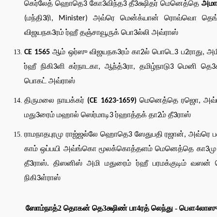
கெர்லேத் ஹொதெ3 கோ3விந்த3 தீ3க்ஷிதர் மெனெத்தெ
அமா
(மந்தி3ரி, Minister) அவ்ரெ மென்க்யான் ரொவ்வொ தெ
விஜயநக3ரம் ர்ஹீ தஞ்சாவூருக் பொ3ல்லி அவ்ராஸ்
CE 1565
ஆம் ஒர்ஸு விஜயநக3ரம் கா2ல் பொடெ3 ப2ராது, அம
ர்ஹீ நிகி3ளி கர்நாடகா, ஆந்த்3ரா, தமிழ்நாடு3 மெனி தெ3
பொகட் அவ்ராஸ்
திருமலை நாயக்கர்
(CE 1623-1659)
மெனெத்தெ ரஜொ, அவ
மது3ரைம் மஹால் ஸெர்மாடி3 ர்ஹாத்தக் தா2ம் தீ3ராஸ்
ராமநாதபுரமு ராஜ்ஜல்லே ஹொதெ3 ஸேதுபதி ரஜான், அவ்ரெ 
காம் ஒப்பயி அவ்ங்கொ மூலக்கொத்தளம் மெனெத்தெ கா3மு 
தீ3ராஸ். திஸனிஸ் அமி மதுரைம் ர்ஹீ பரமக்குடிம் வஸன்
நிகி3ள்ராஸ்
ஸோம்நாத்2 தொகன் தெ3க்ஷிண் பா4ரத் லெந்து - பௌ4லாஸு