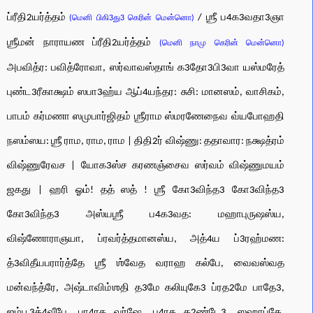
ப்ரீதி2யர்த்தம்
/ ஶ்ரீ ப4க3வதா3ஞா
(மெனி பிகி3து3 கெரின் மென்னொ)
ஶ்ரீமன் நாராயண ப்ரீதி2யர்த்தம்
(மெனி நாமு கெரின் மென்னொ)
அபவித்ர: பவித்ரோவா, ஸர்வாவஸ்தாங் க3தோ3பி3வா யஸ்மரேத்
புண்ட3ரீகாக்ஷம் ஸபா3ஹ்ய ஆப்4யந்தர: சுசி: மானஸம், வாசிகம்,
பாபம் கர்மணா ஸமுபார்ஜிதம் ஶ்ரீராம ஸ்மரணேநைவ வ்யபோஹதி
நஸம்ஸய: ஶ்ரீ ராம, ராம, ராம | திதி2ர் விஷ்ணு: ததாவார: நக்ஷத்ரம்
விஷ்ணுரேவச | யோக3ஸ்ச கரணஞ்சைவ ஸர்வம் விஷ்ணுமயம்
ஜகது | ஹரி ஓம்! தத் ஸத் ! ஶ்ரீ கோ3விந்த3 கோ3விந்த3
கோ3விந்த3 அஸ்யஶ்ரீ ப4க3வத: மஹாபுருஷஸ்ய,
விஷ்ணோராஞயா, ப்ரவர்த்தமானஸ்ய, அத்4ய ப்3ரஹ்மண:
த்3விதீயபரார்த்தே ஶ்ரீ ஶ்வேத வராஹ கல்பே, வைவஸ்வத
மன்வந்த்ரே, அஷ்டாவிம்ஶதி த3மே கலியுகே3 ப்ரத2மே பாதே3,
ஜம்பூ3த்4வீபே, பா4ரத வர்ஷே, ப4ரத க2ண்டே3, ஸஹாப்தே,