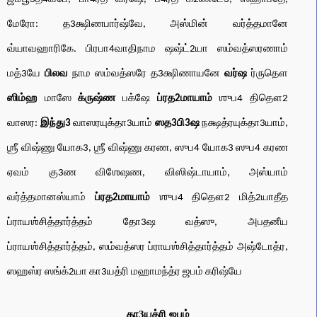
மேரோ: த3க்ஷிணபார்ஷ்வே, அஸ்மின் வர்த்தமானே
வ்யாவஹாரிகே. பிரபா4வாதிநாம ஷஷ்ட்2யா ஸம்வத்ஸரணாம்
மத்3யே
பிலவ
நாம ஸம்வத்ஸரே த3க்ஷிணாயனே
வர்ஷ
ர்ருதௌ
ஸிம்ஹ
மாஸே
க்ருஷ்ண
பக்ஷே
ப்ரத2மாயாம்
ஶுப4 திதௌ2
வாஸர:
இந்து3
வாஸரயுக்தா3யாம்
ஸத3பி3ஷ
நக்ஷத்ரயுக்தா3யாம்,
ஶ்ரீ விஷ்ணு யோக3, ஶ்ரீ விஷ்ணு கரண, ஸுப4 யோக3 ஸுப4 கரண
ஏவம் கு3ண விஶேஷண, விஸிஷ்டாயாம், அஸ்யாம்
வர்த்தமானஸ்யாம்
ப்ரத2மாயாம்
ஶுப4 திதௌ2 மித்2யாதீத
ப்ராயஶ்சித்தார்த்தம் தோ3ஷ வத்ஸு, அபதனீய
ப்ராயஶ்சித்தார்த்தம், ஸம்வத்ஸர ப்ராயஶ்சித்தார்த்தம் அஷ்டோத்ர,
ஸஹஸ்ர ஸங்க்2யா கா3யத்ரி மஹாமந்த்ர ஜபம் கரிஷ்யே
கா3யத்ரி ஜபம்