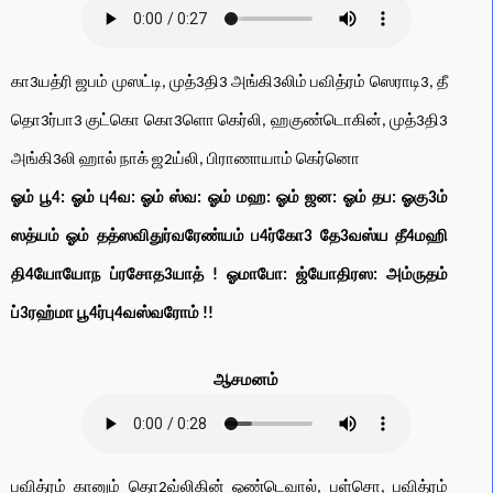
கா3யத்ரி ஜபம் முஸட்டி, முத்3தி3 அங்கி3லிம் பவித்ரம் ஸெராடி3, தீ
தொ3ர்பா3 குட்கொ கொ3ளொ கெர்லி, ஹகுண்டொகின், முத்3தி3
அங்கி3லி ஹால் நாக் ஜ2ய்லி, பிராணாயாம் கெர்னொ
ஓம் பூ4: ஓம் பு4வ: ஓம் ஸ்வ: ஓம் மஹ: ஓம் ஜன: ஓம் தப: ஓகு3ம்
ஸத்யம் ஓம் தத்ஸவிதுர்வரேண்யம் ப4ர்கோ3 தே3வஸ்ய தீ4மஹி
தி4யோயோந ப்ரசோத3யாத் ! ஓமாபோ: ஜ்யோதிரஸ: அம்ருதம்
ப்3ரஹ்மா பூ4ர்பு4வஸ்வரோம் !!
ஆசமனம்
பவித்ரம் கானும் தொ2வ்லிகின் ஒண்டெவால், பள்சொ, பவித்ரம்