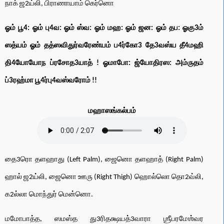
நாக் ஜ2ய்லி, பிராணாயாம் கெர்னொ
ஓம் பூ4: ஓம் பு4வ: ஓம் ஸ்வ: ஓம் மஹ: ஓம் ஜன: ஓம் தப: ஓகு3ம்
ஸத்யம் ஓம் தத்ஸவிதுர்வரேண்யம் ப4ர்கோ3 தே3வஸ்ய தீ4மஹி
தி4யோயோந ப்ரசோத3யாத் ! ஓமாபோ: ஜ்யோதிரஸ: அம்ருதம்
ப்3ரஹ்மா பூ4ர்பு4வஸ்வரோம் !!
மஹாஸங்கல்பம்
தை3ரொ தளஹாது (Left Palm), ஜைனொ தளஹாத் (Right Palm)
ஹால் ஜ2ய்லி, ஜைனொ ஊரு (Right Thigh) ஹொல்லொ தொ2வ்லி,
க2ல்லா மொந்துர் மென்னொ.
மமோபாத்த, ஸமஸ்த து3ரிதக்ஷயத்3வாரா ஶ்ரீபரமேஶ்வர