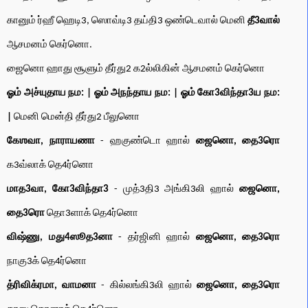
கானும் ர்ஹீ ஹெடி3, ஸொவ்டி3 தய்தி3 ஒண்டெவால் மெனி
தீ3வால்
ஆசமனம் கெர்னொ.
ஜைனொ ஹாது சூளும் தீர்து2 க2ல்லிகின் ஆசமனம் கெர்னொ
ஓம் அச்யுதாய நம: | ஓம் அநந்தாய நம: | ஓம் கோ3விந்தா3ய நம:
|
மெனி மென்தி தீர்து2 பீலுனொ
கேஶவா, நாராயணா
- ஹகுண்டொ ஹால்
ஜைனொ, தை3ரொ
க3வ்லாக் தெ4ர்னொ
மாத3வா, கோ3விந்தா3
- முத்3தி3 அங்கி3லி ஹால்
ஜைனொ,
தை3ரொ
தொ3ளாக் தெ4ர்னொ
விஷ்ணு, மது4ஸூத3னா
- தர்ஜினி ஹால்
ஜைனொ, தை3ரொ
நாகு3க் தெ4ர்னொ
த்ரிவிக்ரமா, வாமனா
- கில்லங்கி3லி ஹால்
ஜைனொ, தை3ரொ