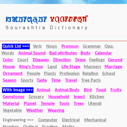
Quick List ==>
Verb
Noun
Pronoun
Grammar
Opp.
Words
Animal Sound
Bad attributes
Body
Calendar
Color
Court
Diseases
Direction
Dress
Feelings
Gerund
House
King's Troop
Land
Life Stage
Manners
Marriage
Ornament
People
Plants
Profession
Relation
School
Season
Sports
Taste
Time
Travel
Tree Parts
With Image ==>
Animal
Animal Body
Bird
Food
Fruits
Gemstones
Grocery
Household
Insect
Kitchen
Material
Planet
Temple
Tools
Trees
Utensil
Vegetable
Weather
Weaving
Engineering ==>
Computer
Electrical
Mechanical