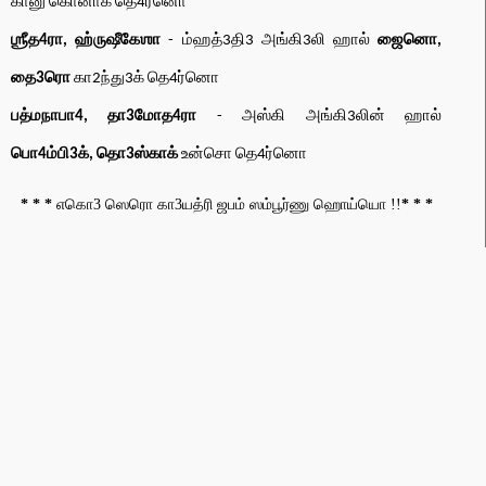
கானு கொனாக் தெ4ர்னொ
ஶ்ரீத4ரா, ஹ்ருஷீகேஶா
- ம்ஹத்3தி3 அங்கி3லி ஹால்
ஜைனொ,
தை3ரொ
கா2ந்து3க் தெ4ர்னொ
பத்மநாபா4, தா3மோத4ரா
- அஸ்கி அங்கி3லின் ஹால்
பொ4ம்பி3க், தொ3ஸ்காக்
உன்சொ தெ4ர்னொ
* * *
எகொ3 ஸெரொ கா3யத்ரி ஜபம் ஸம்பூர்ணு ஹொய்யொ !!
* * *