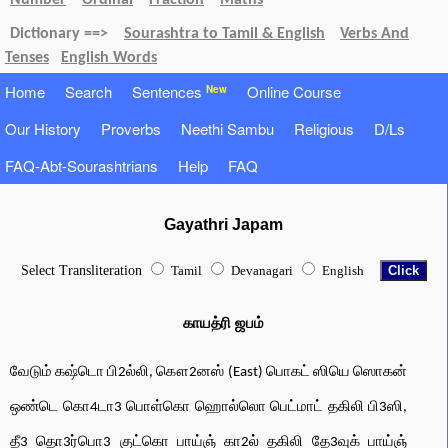
Number
Ordinal
Fraction
Maths
Dictionary ==>
Sourashtra to Tamil & English
Verbs And
Tenses
English Words
Home
Search
Sentences
Online Course
New
Our History
Proverbs
Neethi Sambu
Religious
D/Ls
FAQ-Abt-Sourashtrians
Help
FAQ
Gayathri Japam
Select Transliteration
Tamil
Devanagari
English
காயத்ரி ஜபம்
வேடும் கஷ்டொ பி2ல்லி, கௌ2னஸ் (East) பொகட் ஸியெ ஸொகன்
ஒண்டெ கொ4டா3 பொள்கொ ஹொல்லொ பெட்மாட் தகிலி பி3ஸி,
தீ3 தொ3ர்பொ3 குட்கொ பாய்ஞ் கா2ல் தகிலி தே3வுக் பாய்ஞ்