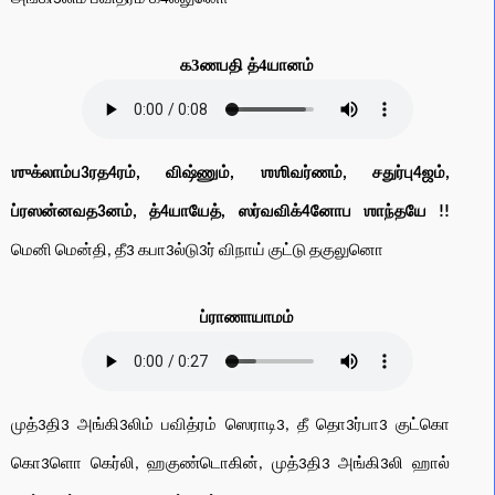
க3ணபதி த்4யானம்
ஶுக்லாம்ப3ரத4ரம், விஷ்ணும், ஶஶிவர்ணம், சதுர்பு4ஜம்,
ப்ரஸன்னவத3னம், த்4யாயேத், ஸர்வவிக்4னோப ஶாந்தயே !!
மெனி மென்தி, தீ3 கபா3ல்டு3ர் விநாய் குட்டு தகுலுனொ
ப்ராணாயாமம்
முத்3தி3 அங்கி3லிம் பவித்ரம் ஸெராடி3, தீ தொ3ர்பா3 குட்கொ
கொ3ளொ கெர்லி, ஹகுண்டொகின், முத்3தி3 அங்கி3லி ஹால்