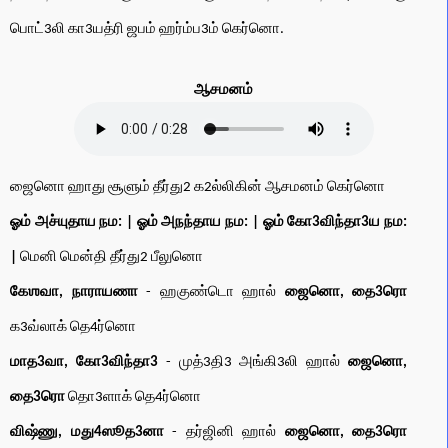
பொட்3லி கா3யத்ரி ஜபம் ஹர்ம்ப3ம் கெர்னொ.
ஆசமனம்
ஜைனொ ஹாது சூளும் தீர்து2 க2ல்லிகின் ஆசமனம் கெர்னொ
ஓம் அச்யுதாய நம: | ஓம் அநந்தாய நம: | ஓம் கோ3விந்தா3ய நம:
|
மெனி மென்தி தீர்து2 பீலுனொ
கேஶவா, நாராயணா
- ஹகுண்டொ ஹால்
ஜைனொ, தை3ரொ
க3வ்லாக் தெ4ர்னொ
மாத3வா, கோ3விந்தா3
- முத்3தி3 அங்கி3லி ஹால்
ஜைனொ,
தை3ரொ
தொ3ளாக் தெ4ர்னொ
விஷ்ணு, மது4ஸூத3னா
- தர்ஜினி ஹால்
ஜைனொ, தை3ரொ