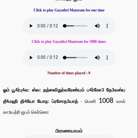
Click to play Gayathri Mantram for one time
Click to play Gayathri Mantram for 1008 times
Number of times played :
0
ஓம் பூ4ர்பு4வ: ஸ்வ: தத்ஸவிதுர்வரேண்யம் ப4ர்கோ3 தே3வஸ்ய
1008
தீ4மஹி தி4யோ யோந: ப்ரசோத3யாத்
- மெனி
வால்
கா3யத்ரி ஜபம் கெர்னொ
பிராணாயாமம்